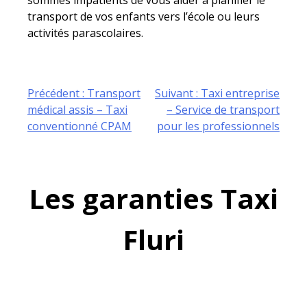
sommes impatients de vous aider à planifier le
transport de vos enfants vers l’école ou leurs
activités parascolaires.
Navigation
Précédent :
Transport
Suivant :
Taxi entreprise
médical assis – Taxi
– Service de transport
de
conventionné CPAM
pour les professionnels
l’article
Les garanties Taxi
Fluri