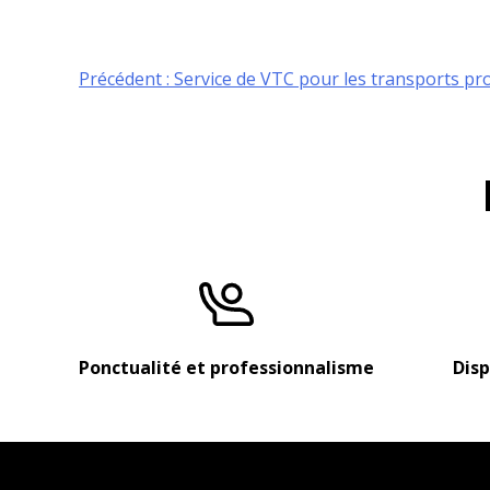
Navigation
Précédent :
Service de VTC pour les transports pr
de
l’article
Ponctualité et professionnalisme
Disp